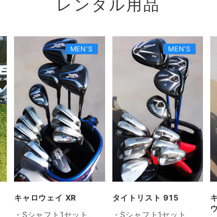
レンタル用品
MEN’S
MEN’S
】
キャロウェイ XR
タイトリスト 915
・Sシャフト1セット
・Sシャフト1セット