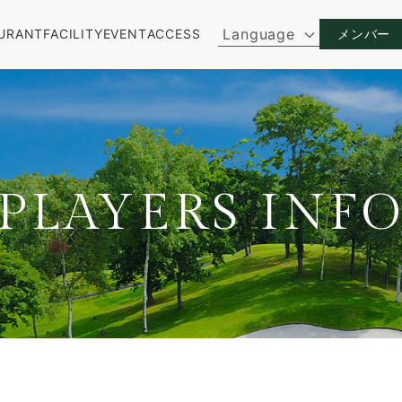
Language
URANT
FACILITY
EVENT
ACCESS
メンバー
PLAYERS INF