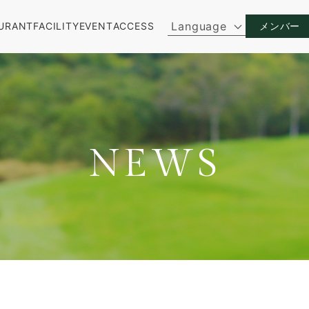
Language
URANT
FACILITY
EVENT
ACCESS
メンバー
NEWS